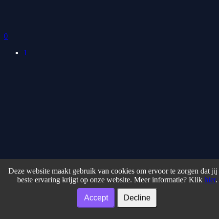
0
1
Deze website maakt gebruik van cookies om ervoor te zorgen dat jij
Algemene Voorwaarden
|
Privacyverklaring
|
Cookiebeleid
|
Over
beste ervaring krijgt op onze website. Meer informatie? Klik
hier
.
Ons
|
Adverteren
Copyright DitSpel.NL © 2005 -
. All rights reserved. Gamemakers
Accept
Decline
zijn verantwoordelijk voor de inhoud en auteursrechten van de
spellen op onze site.