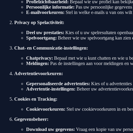
Profielzichtbaarheid:
Bepaal wie uw profiel kan bekijken
Persoonlijke informatie:
Pas uw persoonlijke gegevens a
E-mailvoorkeuren:
Stel in welke e-mails u van ons wil
Privacy op Spelactiviteit:
Deel uw prestaties:
Kies of u uw spelresultaten openbaar
Spelvoortgang:
Beheer wie uw spelvoortgang kan zien 
Chat- en Communicatie-instellingen:
Chatprivacy:
Bepaal met wie u kunt chatten en wie u be
Meldingen:
Pas de instellingen aan voor meldingen en 
Advertentievoorkeuren:
Gepersonaliseerde advertenties:
Kies of u advertenties 
Advertentie-instellingen:
Beheer uw advertentievoorkeur
Cookies en Tracking:
Cookievoorkeuren:
Stel uw cookievoorkeuren in en be
Gegevensbeheer:
Download uw gegevens:
Vraag een kopie van uw persoo