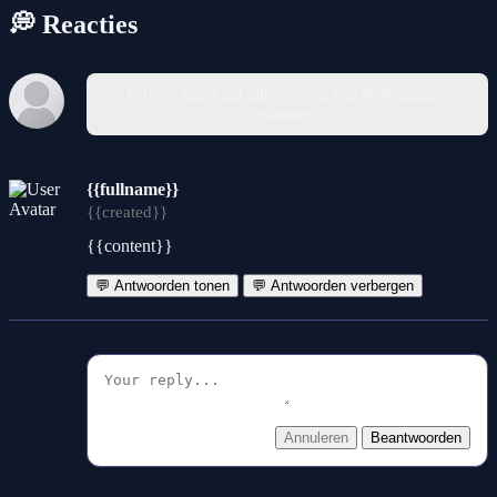
💭 Reacties
Je moet ingelogd zijn om een reactie te kunnen
plaatsen.
{{fullname}}
{{created}}
{{content}}
💬 Antwoorden tonen
💬 Antwoorden verbergen
Annuleren
Beantwoorden