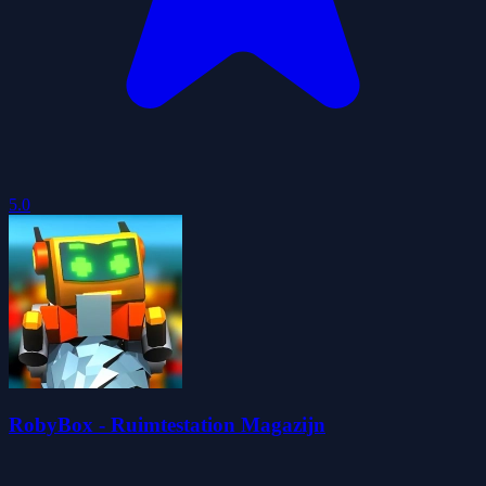
5.0
RobyBox - Ruimtestation Magazijn