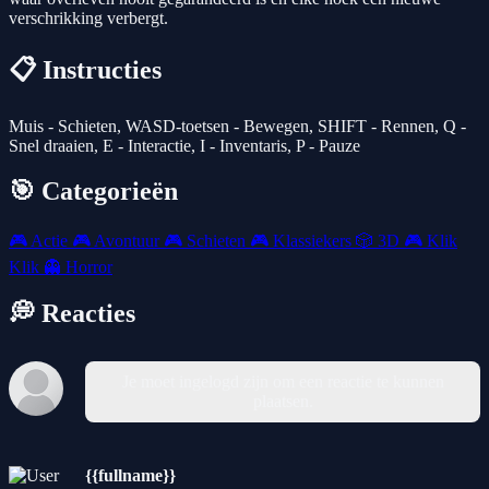
verschrikking verbergt.
📋 Instructies
Muis - Schieten, WASD-toetsen - Bewegen, SHIFT - Rennen, Q -
Snel draaien, E - Interactie, I - Inventaris, P - Pauze
🎯 Categorieën
🎮
Actie
🎮
Avontuur
🎮
Schieten
🎮
Klassiekers
🎲
3D
🎮
Klik
Klik
👻
Horror
💭 Reacties
Je moet ingelogd zijn om een reactie te kunnen
plaatsen.
{{fullname}}