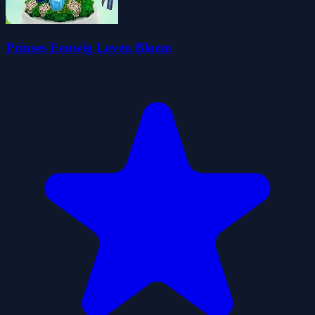
Prinses Eeuwig Leven Bloem