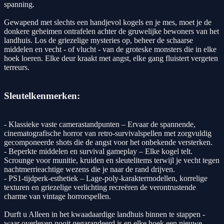
spanning.
Gewapend met slechts een handjevol kogels en je mes, moet je de
donkere geheimen ontrafelen achter de gruwelijke bewoners van het
landhuis. Los de griezelige mysteries op, beheer de schaarse
middelen en vecht - of vlucht - van de groteske monsters die in elke
hoek loeren. Elke deur kraakt met angst, elke gang fluistert vergeten
terreurs.
Sleutelkenmerken:
- Klassieke vaste camerastandpunten – Ervaar de spannende,
cinematografische horror van retro-survivalspellen met zorgvuldig
gecomponeerde shots die de angst voor het onbekende versterken.
- Beperkte middelen en survival gameplay – Elke kogel telt.
Scrounge voor munitie, kruiden en sleutelitems terwijl je vecht tegen
nachtmerrieachtige wezens die je naar de rand drijven.
- PS1-tijdperk-esthetiek – Lage-poly-karaktermodellen, korrelige
texturen en griezelige verlichting recreëren de verontrustende
charme van vintage horrorspellen.
Durft u Alleen in het kwaadaardige landhuis binnen te stappen -
waar overleven nooit gegarandeerd is en elke hoek een nieuwe