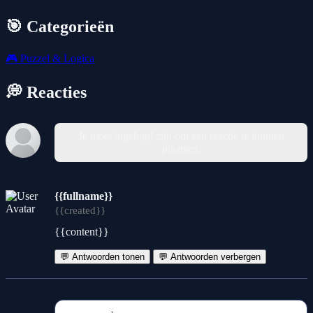
🎯 Categorieën
🎮
Puzzel & Logica
💭 Reacties
Je moet ingelogd zijn om een reactie te kunnen
plaatsen.
{{fullname}}
{{created}}
{{content}}
💬 Antwoorden tonen
💬 Antwoorden verbergen