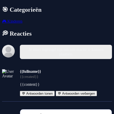
🎯 Categorieën
🎮
Kinderen
💭 Reacties
Je moet ingelogd zijn om een reactie te kunnen
plaatsen.
{{fullname}}
{{created}}
{{content}}
💬 Antwoorden tonen
💬 Antwoorden verbergen