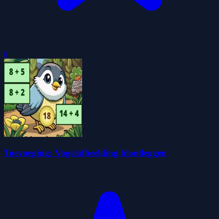
0
Toevoeging: Vogelafbeelding blootleggen