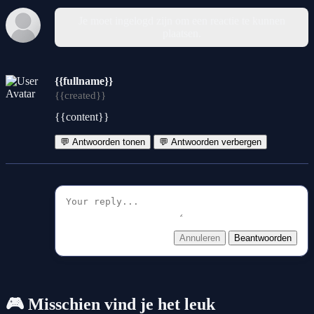
Je moet ingelogd zijn om een reactie te kunnen
plaatsen.
{{fullname}}
{{created}}
{{content}}
💬 Antwoorden tonen
💬 Antwoorden verbergen
Annuleren
Beantwoorden
🎮 Misschien vind je het leuk