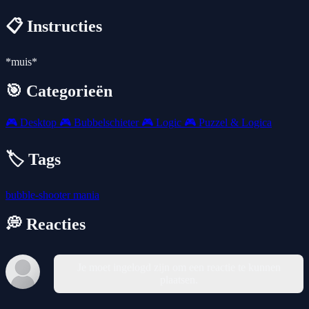
📋 Instructies
*muis*
🎯 Categorieën
🎮
Desktop
🎮
Bubbelschieter
🎮
Logic
🎮
Puzzel & Logica
🏷️ Tags
bubble-shooter
mania
💭 Reacties
Je moet ingelogd zijn om een reactie te kunnen
plaatsen.