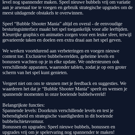
level nog spannender maken. Speel nieuwe bubbels vrij om variatie
aan je arsenaal toe te voegen en gebruik strategische upgrades om de
meest uitdagende obstakels te overwinnen.
Speel “Bubble Shooter Mania” altijd en overal - de eenvoudige
besturingsinterface maakt het spel toegankelijk voor alle leeftijden.
Kleurrijke graphics en animaties zorgen voor een leuke sfeer, terwijl
gevarieerde taken en doelen een extra draai aan het spel geven.
We werken voortdurend aan verbeteringen en voegen nieuwe
content toe. Exclusieve bubbelwerelden, geheime levels en
bonussen wachten op je in elke update. We ondersteunen ook
verschillende apparaten, waaronder tablets, zodat je op een groter
scherm van het spel kunt genieten.
Vergeet niet om ons te steunen met je feedback en suggesties. We
waarderen het dat je “Bubble Shooter Mania” speelt en wensen je
spannende momenten in onze boeiende bubbelwereld!
Belangrijkste functies:
Spannende levels: Doorkruis verschillende levels en test je
behendigheid en strategische vaardigheden in dit boeiende
bubbelschietavontuur.
Bonussen en upgrades: Speel nieuwe bubbels, bonussen en
upgrades vrij om je spelervaring nog spannender te maken!