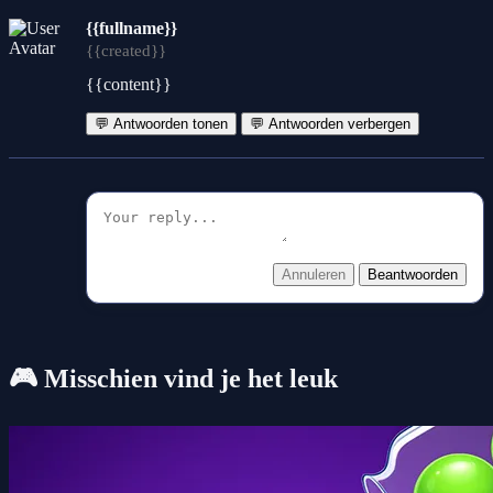
{{fullname}}
{{created}}
{{content}}
💬 Antwoorden tonen
💬 Antwoorden verbergen
Annuleren
Beantwoorden
🎮 Misschien vind je het leuk