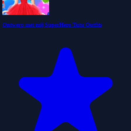
Ontwerp met mij SuperHero Tutu Outfits