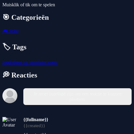
Muisklik of tik om te spelen
🎯 Categorieën
🎮
Actie
🏷️ Tags
food
dress-up
simulator
cook
💭 Reacties
Je moet ingelogd zijn om een reactie te kunnen
plaatsen.
{{fullname}}
{{created}}