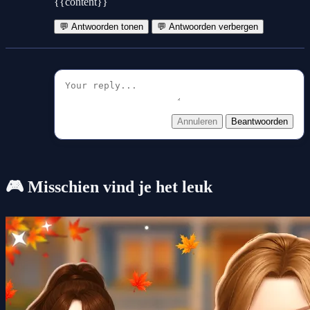
{{content}}
💬 Antwoorden tonen
💬 Antwoorden verbergen
Annuleren
Beantwoorden
🎮 Misschien vind je het leuk