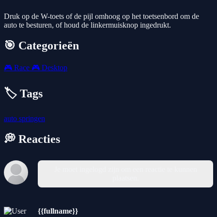
Druk op de W-toets of de pijl omhoog op het toetsenbord om de
auto te besturen, of houd de linkermuisknop ingedrukt.
🎯 Categorieën
🎮
Race
🎮
Desktop
🏷️ Tags
auto
springen
💭 Reacties
Je moet ingelogd zijn om een reactie te kunnen
plaatsen.
{{fullname}}