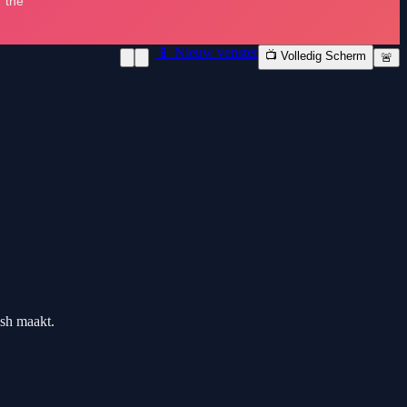
📱 Nieuw venster
📺 Volledig Scherm
🚨
ish maakt.