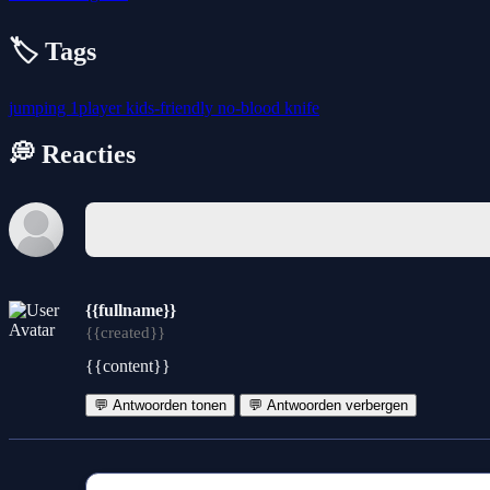
🏷️ Tags
jumping
1player
kids-friendly
no-blood
knife
💭 Reacties
{{fullname}}
{{created}}
{{content}}
💬 Antwoorden tonen
💬 Antwoorden verbergen