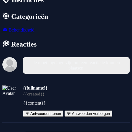
📋 Instructies
🎯 Categorieën
🎮
Behendigheid
💭 Reacties
Je moet ingelogd zijn om een reactie te kunnen
plaatsen.
{{fullname}}
{{created}}
{{content}}
💬 Antwoorden tonen
💬 Antwoorden verbergen