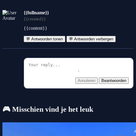
{{fullname}}
{{created}}
{{content}}
💬 Antwoorden tonen
💬 Antwoorden verbergen
Annuleren
Beantwoorden
🎮 Misschien vind je het leuk