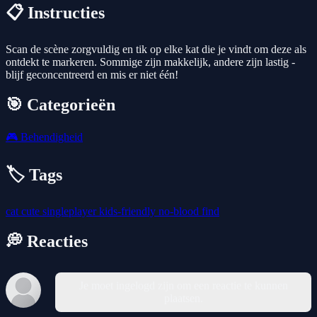
📋 Instructies
Scan de scène zorgvuldig en tik op elke kat die je vindt om deze als
ontdekt te markeren. Sommige zijn makkelijk, andere zijn lastig -
blijf geconcentreerd en mis er niet één!
🎯 Categorieën
🎮
Behendigheid
🏷️ Tags
cat
cute
singleplayer
kids-friendly
no-blood
find
💭 Reacties
Je moet ingelogd zijn om een reactie te kunnen
plaatsen.