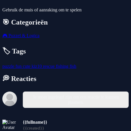
Gebruik de muis of aanraking om te spelen
🎯 Categorieën
🎮
Puzzel & Logica
🏷️ Tags
puzzle
fun
cute
kiz10
rescue
fishing
fish
💭 Reacties
Je moet ingelogd zijn om een reactie te kunnen
plaatsen.
{{fullname}}
{{created}}