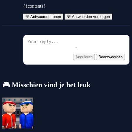
{{content}}
💬 Antwoorden tonen
💬 Antwoorden verbergen
Annuleren
Beantwoorden
🎮 Misschien vind je het leuk