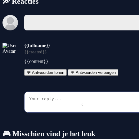
💭 Reacties
{{fullname}}
{{created}}
{{content}}
💬 Antwoorden tonen
💬 Antwoorden verbergen
🎮 Misschien vind je het leuk