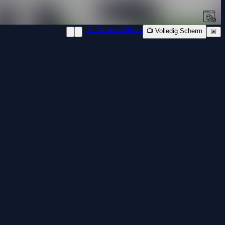
📱 Nieuw venster
📺 Volledig Scherm
🚨