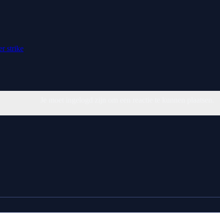
er
strike
Je moet ingelogd zijn om een reactie te kunnen plaatsen.