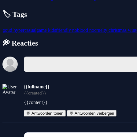
🏷️ Tags
goud
hypercasualgame
kidsfriendly
noblood
nocruelty
christmas
wint
💭 Reacties
{{fullname}}
{{created}}
{{content}}
💬 Antwoorden tonen
💬 Antwoorden verbergen