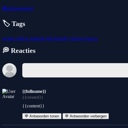
🎮
Behendigheid
🏷️ Tags
arcade
endless
jumping
kids-friendly
chicken
bounce
💭 Reacties
{{fullname}}
{{created}}
{{content}}
💬 Antwoorden tonen
💬 Antwoorden verbergen