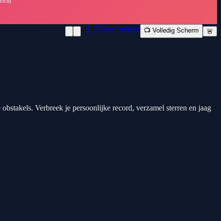
📱 Nieuw venster
📺 Volledig Scherm
🚨
bstakels. Verbreek je persoonlijke record, verzamel sterren en jaag