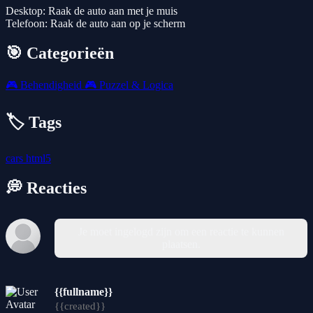
Desktop: Raak de auto aan met je muis
Telefoon: Raak de auto aan op je scherm
🎯 Categorieën
🎮
Behendigheid
🎮
Puzzel & Logica
🏷️ Tags
cars
html5
💭 Reacties
Je moet ingelogd zijn om een reactie te kunnen
plaatsen.
{{fullname}}
{{created}}