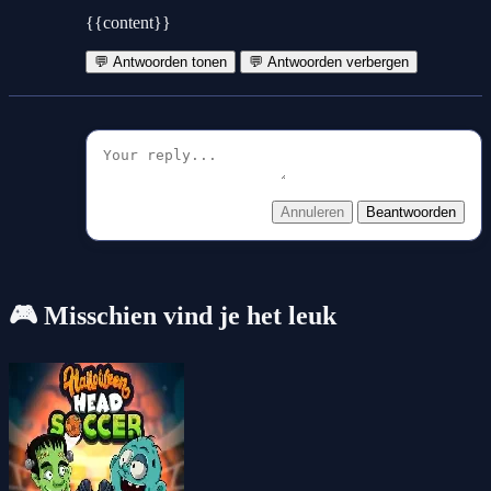
{{content}}
💬 Antwoorden tonen
💬 Antwoorden verbergen
Annuleren
Beantwoorden
🎮 Misschien vind je het leuk