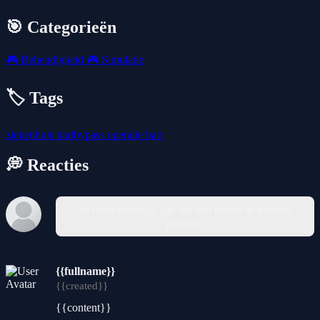
🎯 Categorieën
🎮
Behendigheid
🎮
Simulatie
🏷️ Tags
ziekenhuis
hartbypass
operatie
hart
💭 Reacties
Je moet ingelogd zijn om een reactie te kunnen
plaatsen.
{{fullname}}
{{created}}
{{content}}