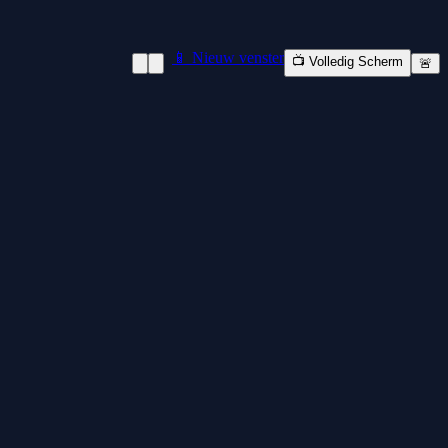
📱 Nieuw venster
📺 Volledig Scherm
🚨