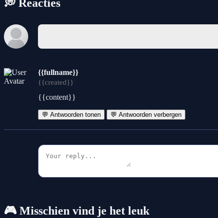
💭 Reacties
{{fullname}}
{{created}}
{{content}}
💬 Antwoorden tonen
💬 Antwoorden verbergen
🎮 Misschien vind je het leuk