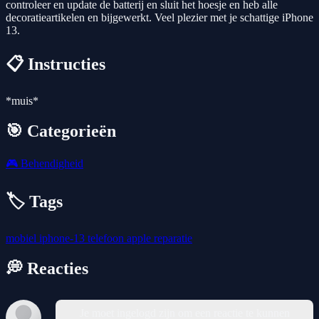
controleer en update de batterij en sluit het hoesje en heb alle
decoratieartikelen en bijgewerkt. Veel plezier met je schattige iPhone
13.
📋 Instructies
*muis*
🎯 Categorieën
🎮
Behendigheid
🏷️ Tags
mobiel
iphone-13
telefoon
apple
reparatie
💭 Reacties
Je moet ingelogd zijn om een reactie te kunnen