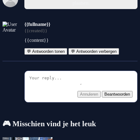
plaatsen.
{{fullname}}
{{created}}
{{content}}
💬 Antwoorden tonen
💬 Antwoorden verbergen
Annuleren
Beantwoorden
🎮 Misschien vind je het leuk