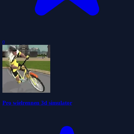
0
Pro wielrennen 3d simulator