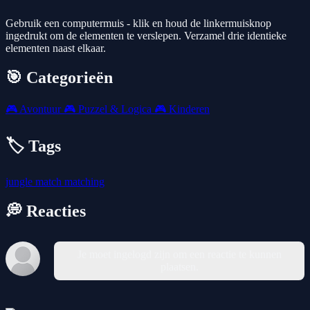
Gebruik een computermuis - klik en houd de linkermuisknop
ingedrukt om de elementen te verslepen. Verzamel drie identieke
elementen naast elkaar.
🎯 Categorieën
🎮
Avontuur
🎮
Puzzel & Logica
🎮
Kinderen
🏷️ Tags
jungle
match
matching
💭 Reacties
Je moet ingelogd zijn om een reactie te kunnen
plaatsen.