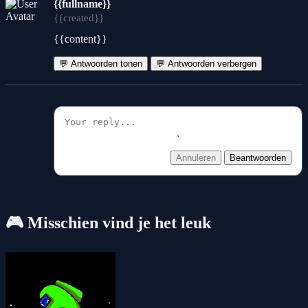
{{fullname}}
{{created}}
{{content}}
💬 Antwoorden tonen
💬 Antwoorden verbergen
Annuleren
Beantwoorden
🎮 Misschien vind je het leuk