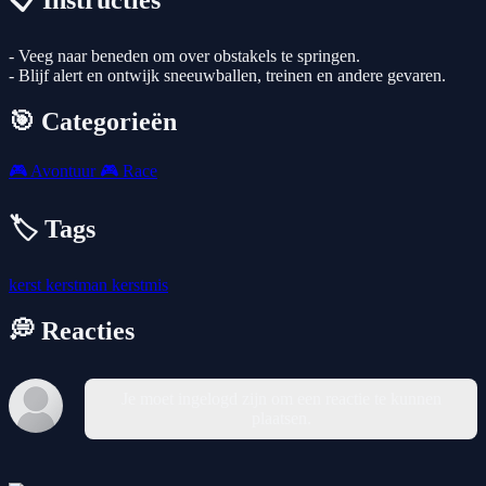
📋 Instructies
- Veeg naar beneden om over obstakels te springen.
- Blijf alert en ontwijk sneeuwballen, treinen en andere gevaren.
🎯 Categorieën
🎮
Avontuur
🎮
Race
🏷️ Tags
kerst
kerstman
kerstmis
💭 Reacties
Je moet ingelogd zijn om een reactie te kunnen
plaatsen.