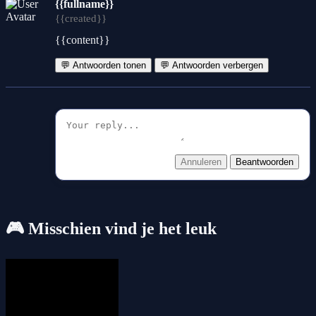
{{fullname}}
{{created}}
{{content}}
💬 Antwoorden tonen
💬 Antwoorden verbergen
Annuleren
Beantwoorden
🎮 Misschien vind je het leuk