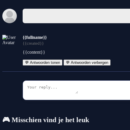
{{fullname}}
{{created}}
{{content}}
💬 Antwoorden tonen
💬 Antwoorden verbergen
🎮 Misschien vind je het leuk