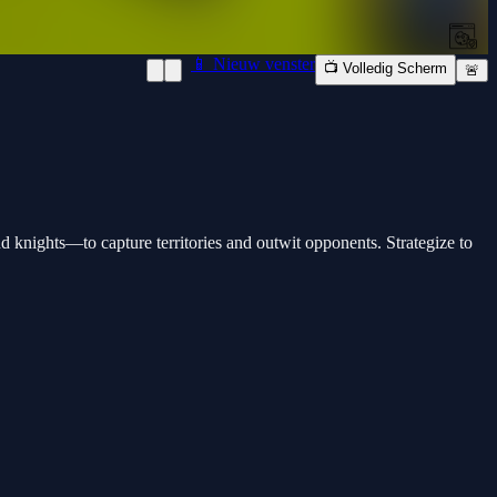
📱 Nieuw venster
📺 Volledig Scherm
🚨
 knights—to capture territories and outwit opponents. Strategize to