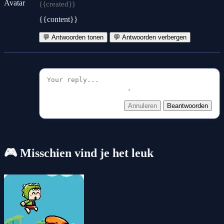
{{created}}
{{content}}
💬 Antwoorden tonen
💬 Antwoorden verbergen
Annuleren
Beantwoorden
🎮 Misschien vind je het leuk