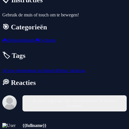
📋 Instructies
Gebruik de muis of touch om te bewegen!
🎯 Categorieën
🎮
Behendigheid
🎮
Schutter
🏷️ Tags
3d
war
shootemup
no-blood
defence
stickwar
💭 Reacties
Je moet ingelogd zijn om een reactie te kunnen
plaatsen.
{{fullname}}