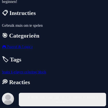
beginnen!
📋 Instructies
Gebruik muis om te spelen
🎯 Categorieën
🎮
Puzzel & Logica
🏷️ Tags
brain
1-player
coloring
block
💭 Reacties
Je moet ingelogd zijn om een reactie te kunnen
plaatsen.