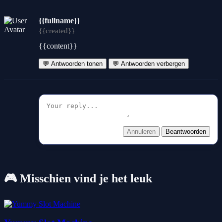
{{fullname}}
{{created}}
{{content}}
💬 Antwoorden tonen
💬 Antwoorden verbergen
Annuleren
Beantwoorden
🎮 Misschien vind je het leuk