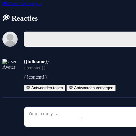
🎮
Puzzel & Logica
💭 Reacties
{{fullname}}
{{created}}
{{content}}
💬 Antwoorden tonen
💬 Antwoorden verbergen