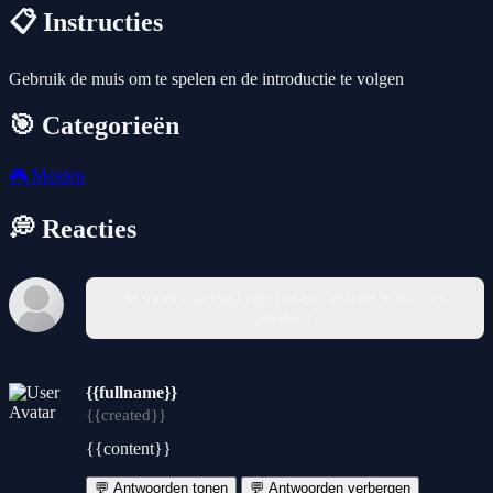
📋 Instructies
Gebruik de muis om te spelen en de introductie te volgen
🎯 Categorieën
🎮
Meiden
💭 Reacties
Je moet ingelogd zijn om een reactie te kunnen
plaatsen.
{{fullname}}
{{created}}
{{content}}
💬 Antwoorden tonen
💬 Antwoorden verbergen