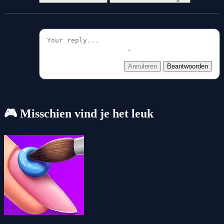
Annuleren
Beantwoorden
🎮 Misschien vind je het leuk