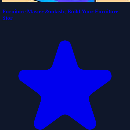
Furniture Master &ndash; Build Your Furniture
Stor