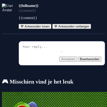
{{fullname}}
{{created}}
{{content}}
💬 Antwoorden tonen
💬 Antwoorden verbergen
Annuleren
Beantwoorden
🎮 Misschien vind je het leuk