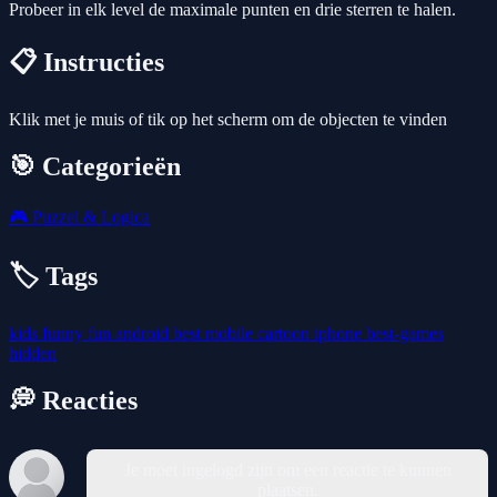
Probeer in elk level de maximale punten en drie sterren te halen.
📋 Instructies
Klik met je muis of tik op het scherm om de objecten te vinden
🎯 Categorieën
🎮
Puzzel & Logica
🏷️ Tags
kids
funny
fun
android
best
mobile
cartoon
iphone
best-games
hidden
💭 Reacties
Je moet ingelogd zijn om een reactie te kunnen
plaatsen.