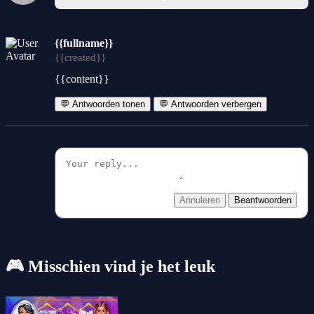
{{fullname}}
{{created}}
{{content}}
💬 Antwoorden tonen
💬 Antwoorden verbergen
Annuleren
Beantwoorden
🎮 Misschien vind je het leuk