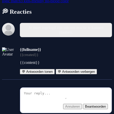
logic
match3
kids-friendly
no-blood
color
💭 Reacties
Je moet ingelogd zijn om een reactie te kunnen
plaatsen.
{{fullname}}
{{created}}
{{content}}
💬 Antwoorden tonen
💬 Antwoorden verbergen
Annuleren
Beantwoorden