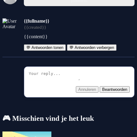
plaatsen.
{{fullname}}
{{created}}
{{content}}
💬 Antwoorden tonen
💬 Antwoorden verbergen
Annuleren
Beantwoorden
🎮 Misschien vind je het leuk