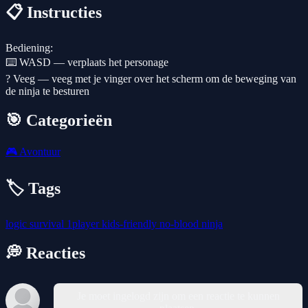
📋 Instructies
Bediening:
⌨️ WASD — verplaats het personage
? Veeg — veeg met je vinger over het scherm om de beweging van
de ninja te besturen
🎯 Categorieën
🎮
Avontuur
🏷️ Tags
logic
survival
1player
kids-friendly
no-blood
ninja
💭 Reacties
Je moet ingelogd zijn om een reactie te kunnen