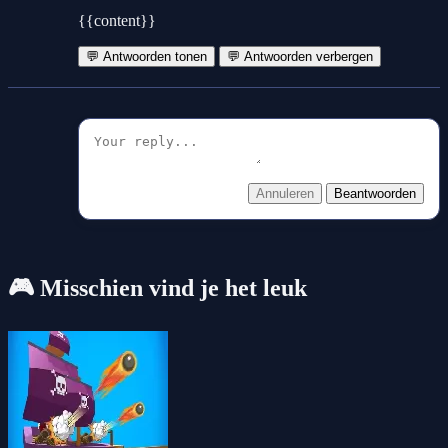
{{content}}
💬 Antwoorden tonen
💬 Antwoorden verbergen
Annuleren
Beantwoorden
🎮 Misschien vind je het leuk