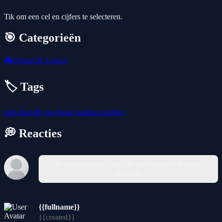
Tik om een cel en cijfers te selecteren.
🎯 Categorieën
🎮
Puzzel & Logica
🏷️ Tags
kids-friendly
no-blood
sudoku
number
💭 Reacties
Je moet ingelogd zijn om een reactie te kunnen
plaatsen.
{{fullname}}
{{created}}