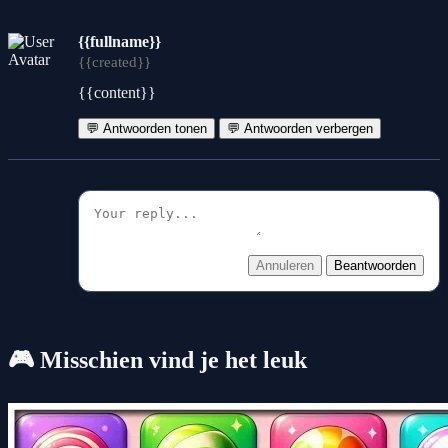
{{fullname}}
{{created}}
{{content}}
💬 Antwoorden tonen
💬 Antwoorden verbergen
Annuleren
Beantwoorden
🎮 Misschien vind je het leuk