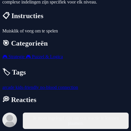
complexe indelingen zijn specifiek voor elk niveau.
📋 Instructies
Muisklik of veeg om te spelen
🎯 Categorieën
🎮
Strategie
🎮
Puzzel & Logica
🏷️ Tags
arcade
kids-friendly
no-blood
connection
💭 Reacties
Je moet ingelogd zijn om een reactie te kunnen
plaatsen.