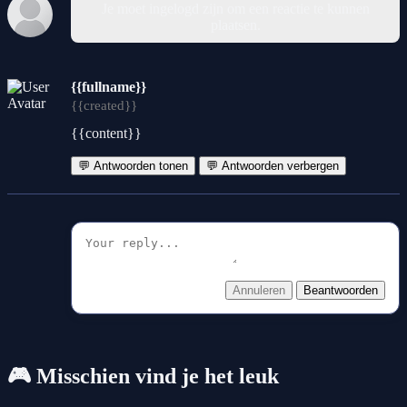
Je moet ingelogd zijn om een reactie te kunnen
plaatsen.
{{fullname}}
{{created}}
{{content}}
💬 Antwoorden tonen
💬 Antwoorden verbergen
Annuleren
Beantwoorden
🎮 Misschien vind je het leuk