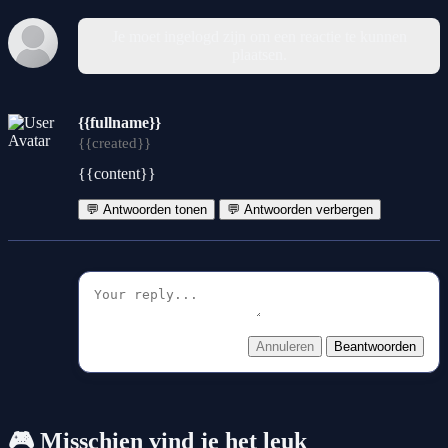
Je moet ingelogd zijn om een reactie te kunnen
plaatsen.
{{fullname}}
{{created}}
{{content}}
💬 Antwoorden tonen
💬 Antwoorden verbergen
Annuleren
Beantwoorden
🎮 Misschien vind je het leuk