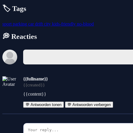
🏷️ Tags
sport
parking
car
drift
city
kids-friendly
no-blood
💭 Reacties
{{fullname}}
{{created}}
{{content}}
💬 Antwoorden tonen
💬 Antwoorden verbergen