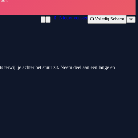
📱 Nieuw venster
📺 Volledig Scherm
🚨
s terwijl je achter het stuur zit. Neem deel aan een lange en