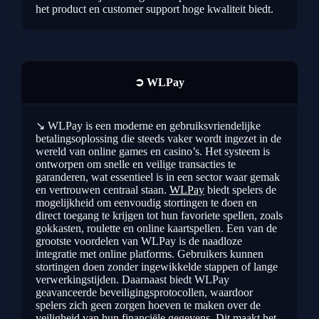
het product en customer support hoge kwaliteit biedt.
➲ WLPay
↘ WLPay is een moderne en gebruiksvriendelijke
betalingsoplossing die steeds vaker wordt ingezet in de
wereld van online games en casino’s. Het systeem is
ontworpen om snelle en veilige transacties te
garanderen, wat essentieel is in een sector waar gemak
en vertrouwen centraal staan.
WLPay
biedt spelers de
mogelijkheid om eenvoudig stortingen te doen en
direct toegang te krijgen tot hun favoriete spellen, zoals
gokkasten, roulette en online kaartspellen. Een van de
grootste voordelen van WLPay is de naadloze
integratie met online platforms. Gebruikers kunnen
stortingen doen zonder ingewikkelde stappen of lange
verwerkingstijden. Daarnaast biedt WLPay
geavanceerde beveiligingsprotocollen, waardoor
spelers zich geen zorgen hoeven te maken over de
veiligheid van hun financiële gegevens. Dit maakt het