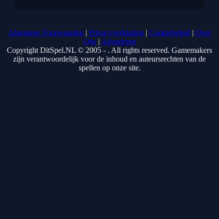
Algemene Voorwaarden
|
Privacyverklaring
|
Cookiebeleid
|
Over
Ons
|
Adverteren
Copyright DitSpel.NL © 2005 -
. All rights reserved. Gamemakers
zijn verantwoordelijk voor de inhoud en auteursrechten van de
spellen op onze site.