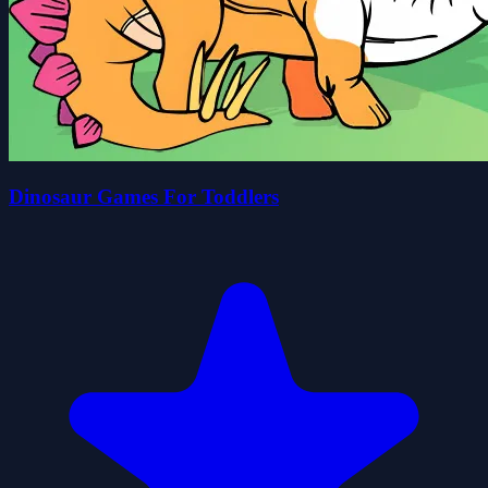
Dinosaur Games For Toddlers