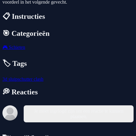
voordeel in het volgende gevecht.
📋 Instructies
🎯 Categorieën
🎮
Schieten
🏷️ Tags
3d
sluipschutter
clash
💭 Reacties
Je moet ingelogd zijn om een reactie te kunnen
plaatsen.