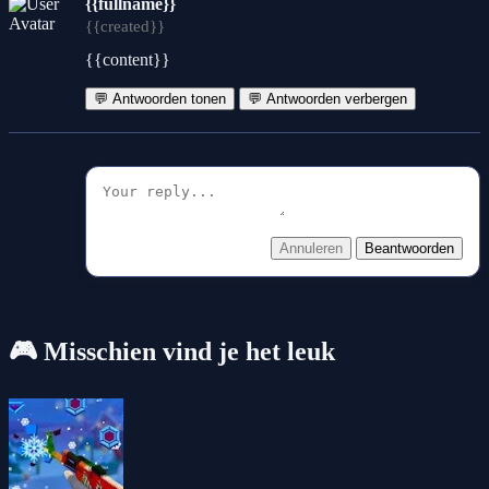
{{fullname}}
{{created}}
{{content}}
💬 Antwoorden tonen
💬 Antwoorden verbergen
Annuleren
Beantwoorden
🎮 Misschien vind je het leuk