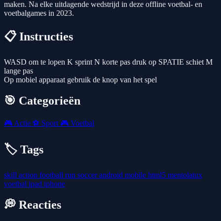
maken. Na elke uitdagende wedstrijd in deze offline voetbal- en
voetbalgames in 2023.
📋 Instructies
WASD om te lopen K sprint N korte pas druk op SPATIE schiet M
lange pas
Op mobiel apparaat gebruik de knop van het spel
🎯 Categorieën
🎮
Actie
⚽
Sport
🎮
Voetbal
🏷️ Tags
skill
action
football
run
soccer
android
mobile
html5
mentolatux
voetbal
ipad
iphone
💭 Reacties