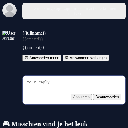
Je moet ingelogd zijn om een reactie te kunnen
plaatsen.
{{fullname}}
{{created}}
{{content}}
💬 Antwoorden tonen
💬 Antwoorden verbergen
Annuleren
Beantwoorden
🎮 Misschien vind je het leuk