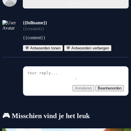
plaatsen.
{{fullname}}
{{created}}
{{content}}
💬 Antwoorden tonen
💬 Antwoorden verbergen
Annuleren
Beantwoorden
🎮 Misschien vind je het leuk