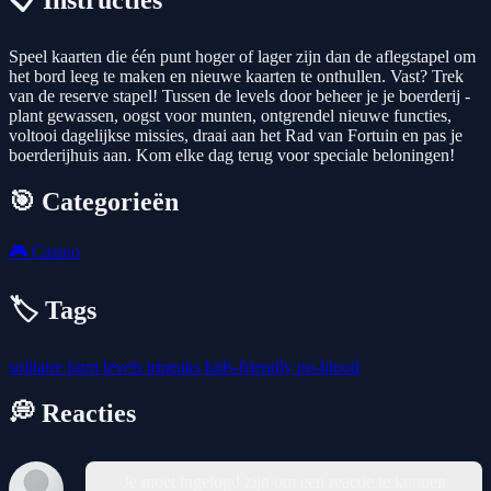
📋 Instructies
Speel kaarten die één punt hoger of lager zijn dan de aflegstapel om
het bord leeg te maken en nieuwe kaarten te onthullen. Vast? Trek
van de reserve stapel! Tussen de levels door beheer je je boerderij -
plant gewassen, oogst voor munten, ontgrendel nieuwe functies,
voltooi dagelijkse missies, draai aan het Rad van Fortuin en pas je
boerderijhuis aan. Kom elke dag terug voor speciale beloningen!
🎯 Categorieën
🎮
Casino
🏷️ Tags
solitaire
farm
levels
tripeaks
kids-friendly
no-blood
💭 Reacties
Je moet ingelogd zijn om een reactie te kunnen