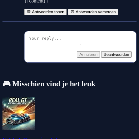
{{content}}
💬 Antwoorden tonen
💬 Antwoorden verbergen
Annuleren
Beantwoorden
🎮 Misschien vind je het leuk