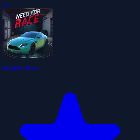
0.0
Need for Race