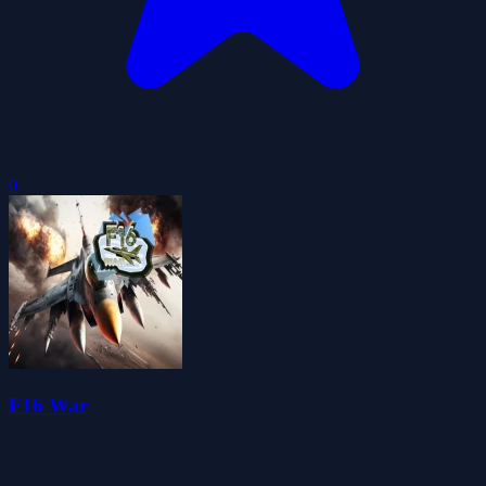
0
F16 War