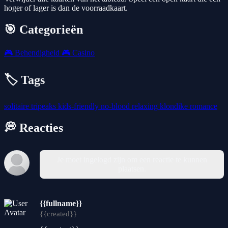
hoger of lager is dan de voorraadkaart.
🎯 Categorieën
🎮
Behendigheid
🎮
Casino
🏷️ Tags
solitaire
tripeaks
kids-friendly
no-blood
relaxing
klondike
romance
💭 Reacties
Je moet ingelogd zijn om een reactie te kunnen
plaatsen.
{{fullname}}
{{created}}