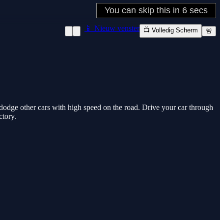
📱 Nieuw venster
📺 Volledig Scherm
🚨
 dodge other cars with high speed on the road. Drive your car through
ctory.