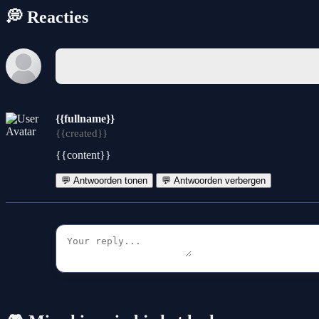
💭 Reacties
{{fullname}}
{{created}}
{{content}}
💬 Antwoorden tonen
💬 Antwoorden verbergen