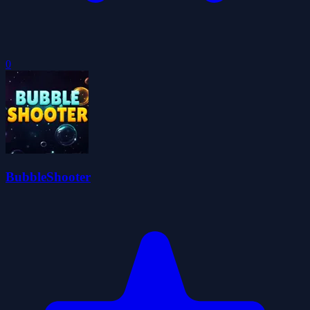
0
BubbleShooter