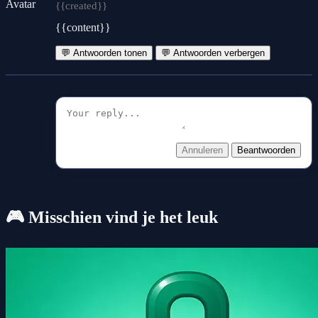
{{created}}
{{content}}
💬 Antwoorden tonen
💬 Antwoorden verbergen
Annuleren
Beantwoorden
🎮 Misschien vind je het leuk