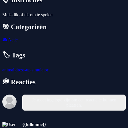
📋 Instructies
Muisklik of tik om te spelen
🎯 Categorieën
🎮
Actie
🏷️ Tags
animal
dress-up
simulator
💭 Reacties
Je moet ingelogd zijn om een reactie te kunnen
plaatsen.
{{fullname}}