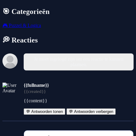
🎯 Categorieën
🎮
Puzzel & Logica
💭 Reacties
Je moet ingelogd zijn om een reactie te kunnen
plaatsen.
{{fullname}}
{{created}}
{{content}}
💬 Antwoorden tonen
💬 Antwoorden verbergen