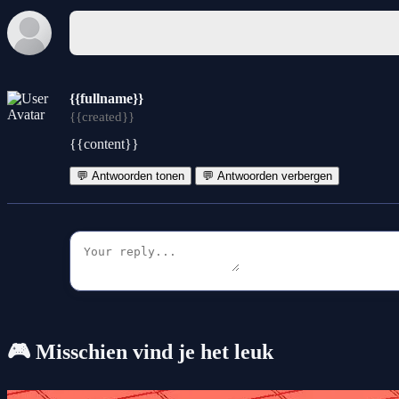
{{fullname}}
{{created}}
{{content}}
💬 Antwoorden tonen
💬 Antwoorden verbergen
🎮 Misschien vind je het leuk