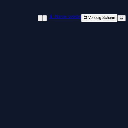
📱 Nieuw venster
📺 Volledig Scherm
🚨