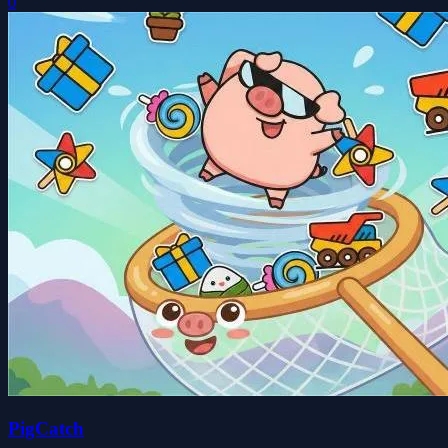
0
PigCatch