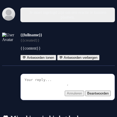
Je moet ingelogd zijn om een reactie te kunnen
plaatsen.
{{fullname}}
{{created}}
{{content}}
💬 Antwoorden tonen
💬 Antwoorden verbergen
Annuleren
Beantwoorden