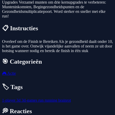
Upgrades Verzamel munten om drie kernupgrades te verbeteren:
Munteninkomsten, Begingezondheidspunten en de
Gezondheidsmultiplicatiepoort. Word sterker en sneller met elke
run!
📋 Instructies
Overleef om de Finish te Bereiken Als je gezondheid daalt onder 10,
is het game over. Ontwijk vijandelijke aanvallen of neem ze uit door
botsing wanneer nodig en bereik de finish in één stuk
🎯 Categorieën
🎮
Actie
🏷️ Tags
1-player
3d
3d-games
run
running
brainrot
💭 Reacties