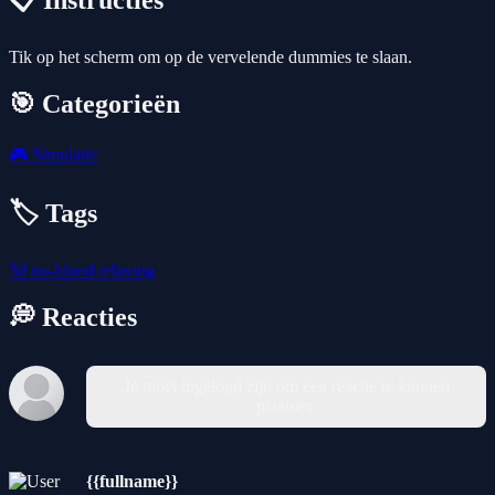
📋 Instructies
Tik op het scherm om op de vervelende dummies te slaan.
🎯 Categorieën
🎮
Simulatie
🏷️ Tags
3d
no-blood
relaxing
💭 Reacties
Je moet ingelogd zijn om een reactie te kunnen
plaatsen.
{{fullname}}