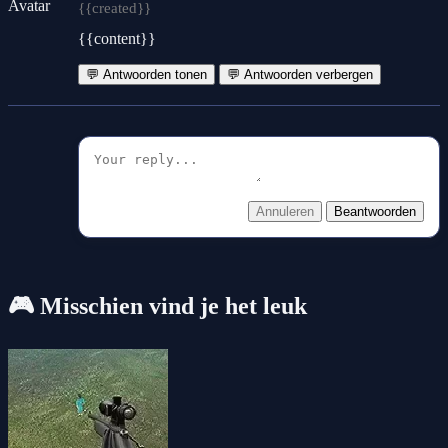
{{created}}
{{content}}
💬 Antwoorden tonen
💬 Antwoorden verbergen
Annuleren
Beantwoorden
🎮 Misschien vind je het leuk