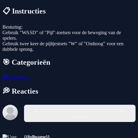
📋 Instructies
Besturing:
Gebruik "WASD" of "Pijl"-toetsen voor de beweging van de
spelers.
Gebruik twee keer de pijltjestoets "W" of "Omhoog" voor een
dubbele sprong.
🎯 Categorieën
🎮
Avontuur
💭 Reacties
Je moet ingelogd zijn om een reactie te kunnen
plaatsen.
{{fullname}}