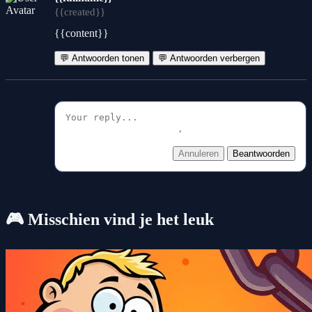
{{created}}
{{content}}
💬 Antwoorden tonen
💬 Antwoorden verbergen
Annuleren
Beantwoorden
🎮 Misschien vind je het leuk