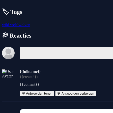
🏷️ Tags
wild
wolf
wolven
💭 Reacties
{{fullname}}
{{created}}
{{content}}
💬 Antwoorden tonen
💬 Antwoorden verbergen